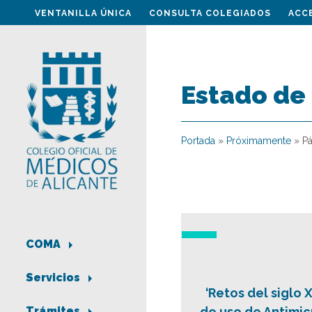
VENTANILLA ÚNICA
CONSULTA COLEGIADOS
ACC
Estado de
Portada
»
Próximamente
»
Pá
COMA
Servicios
‘Retos del siglo
de uso de Antimic
Trámites