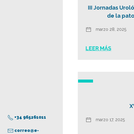
III Jornadas Uro
de la pato
marzo 28, 2025
LEER MÁS
X
+34 965261011
marzo 17, 2025
correo@e-