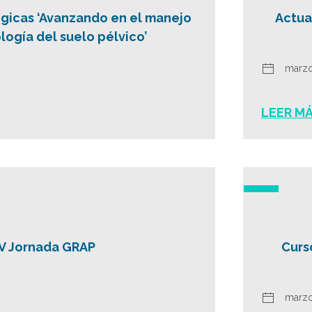
lógicas ‘Avanzando en el manejo
Actua
logía del suelo pélvico’
marzo
LEER M
V Jornada GRAP
Curs
marzo