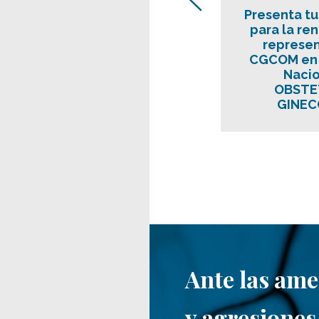
Presenta tu
para la re
represen
CGCOM en 
Nacio
OBSTET
GINEC
Ante las am
y agresiones 