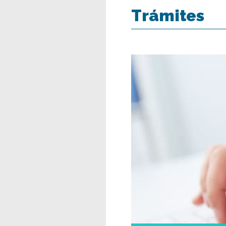
Trámites
Registro C
Formac