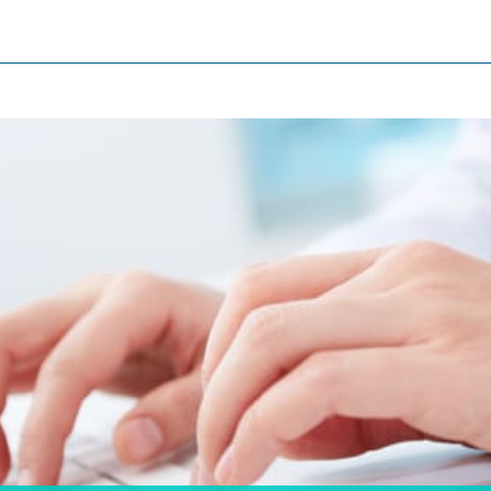
olegial
Salud y bienestar del médico
ión
Bolsa de empleo