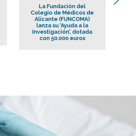
La Fundación del
E
Colegio de Médicos de
Co
Alicante (FUNCOMA)
qu
lanza su ‘Ayuda a la
en
Investigación’, dotada
con 50.000 euros