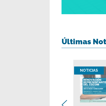
Últimas Not
Alta coleg
NOTICIAS
Talonarios d