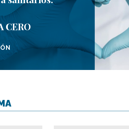
A CERO
IÓN
OMA