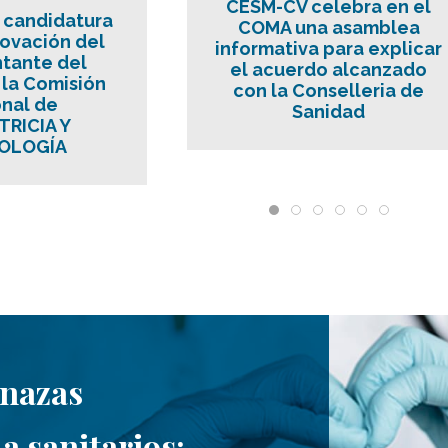
CESM-CV celebra en el
 candidatura
COMA una asamblea
novación del
informativa para explicar
tante del
el acuerdo alcanzado
la Comisión
con la Conselleria de
nal de
Sanidad
RICIA Y
OLOGÍA
enazas
a sanitarios: