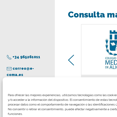
Consulta m
+34 965261011
correo@e-
coma.es
Transp
Aviso legal
Para ofrecer las mejores experiencias, utilizamos tecnologías como las cooki
y/o acceder a la información del dispositivo. El consentimiento de estas tecno
Política de privacidad
procesar datos como el comportamiento de navegación o las identificaciones ún
Política de cookies
No consentir o retirar el consentimiento, puede afectar negativamente a cierta
funciones.