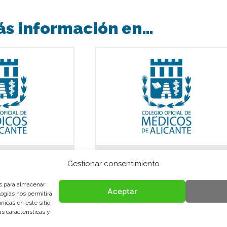
ás información en…
Gestionar consentimiento
arencia
Aviso legal
es para almacenar
Aceptar
logías nos permitirá
icas en este sitio.
s características y