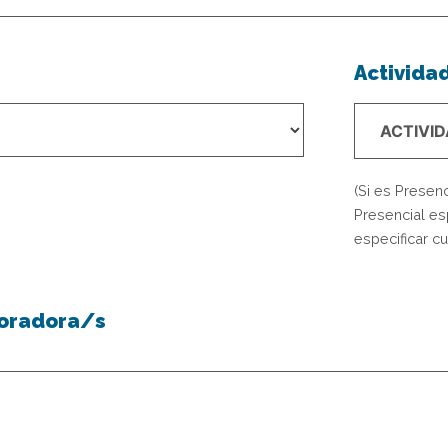
Activida
(Si es Presenc
Presencial esp
especificar cu
boradora/s