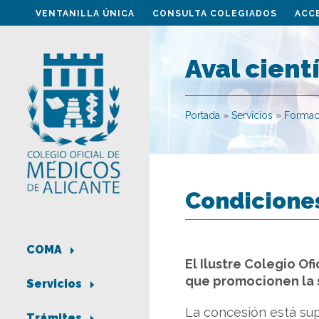
VENTANILLA ÚNICA
CONSULTA COLEGIADOS
ACC
Aval cientí
Portada
»
Servicios
»
Formac
Condiciones
COMA
El Ilustre Colegio O
que promocionen la sa
Servicios
La concesión está sup
Trámites