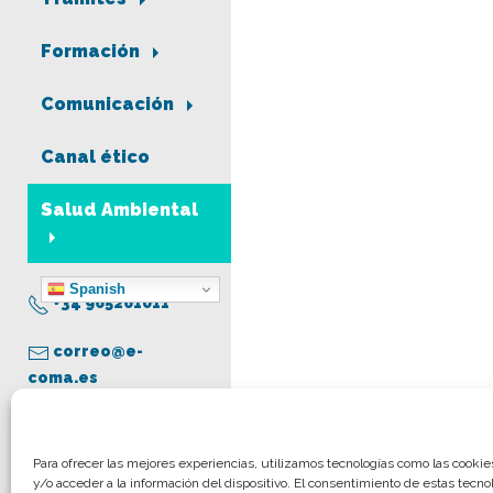
Formación
Comunicación
Canal ético
Salud Ambiental
Spanish
+34 965261011
correo@e-
coma.es
Aviso legal
Para ofrecer las mejores experiencias, utilizamos tecnologías como las cooki
y/o acceder a la información del dispositivo. El consentimiento de estas tecno
Política de privacidad