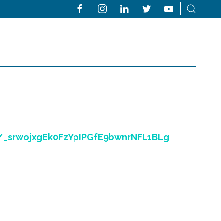
/_srwojxgEk0FzYpIPGfE9bwnrNFL1BLg