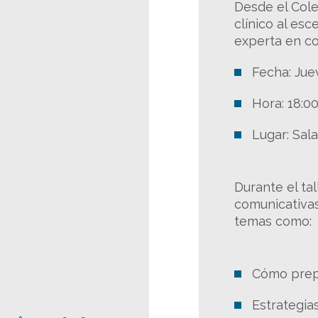
Desde el Cole
clínico al es
experta en c
Fecha: Jue
Hora: 18:0
Lugar: Sal
Durante el ta
comunicativas
temas como:
Cómo prep
Estrategia