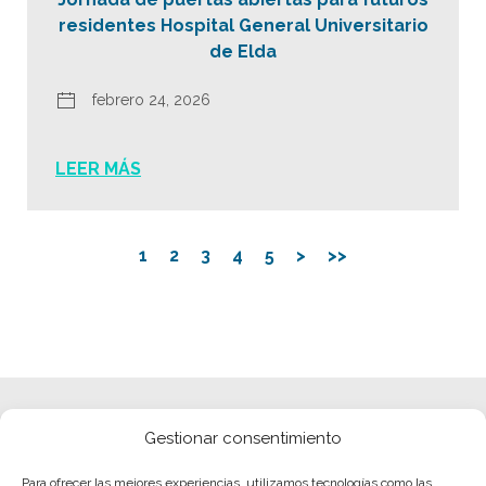
residentes Hospital General Universitario
de Elda
febrero 24, 2026
LEER MÁS
1
2
3
4
5
>
>>
Gestionar consentimiento
Para ofrecer las mejores experiencias, utilizamos tecnologías como las