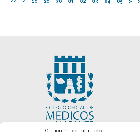
<<
<
10
20
30
81
82
83
84
85
>
Gestionar consentimiento