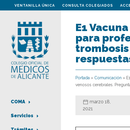
VENTANILLA ÚNICA
CONSULTA COLEGIADOS
ACC
E1 Vacuna
para prof
trombosis
respuesta
Portada
»
Comunicación
»
E
venosos cerebrales. Pregunt
marzo 18,
COMA
2021
Servicios
Trámites