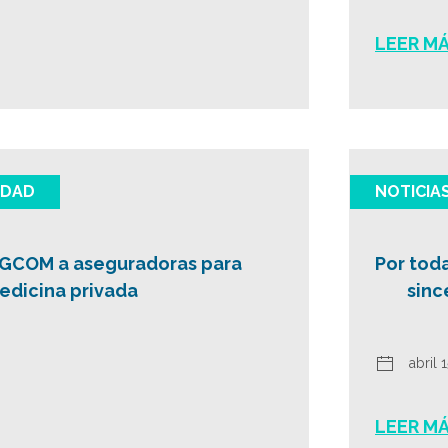
LEER M
IDAD
NOTICIA
GCOM a aseguradoras para
Por toda
edicina privada
sinc
abril 
LEER M