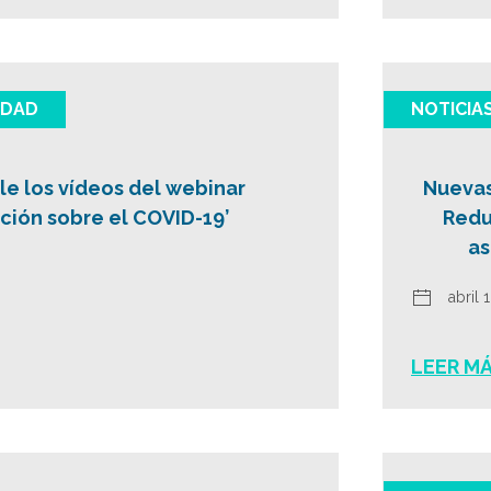
IDAD
NOTICIA
le los vídeos del webinar
Nuevas
ación sobre el COVID-19’
Redu
as
abril 
LEER M