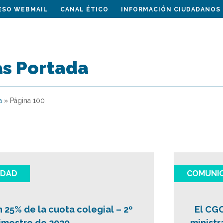
ESO WEBMAIL
CANAL ÉTICO
INFORMACIÓN CIUDADANOS
s Portada
a
»
Página 100
IDAD
COMUNI
 25% de la cuota colegial – 2º
El CGC
rimestre de 2020
ministr