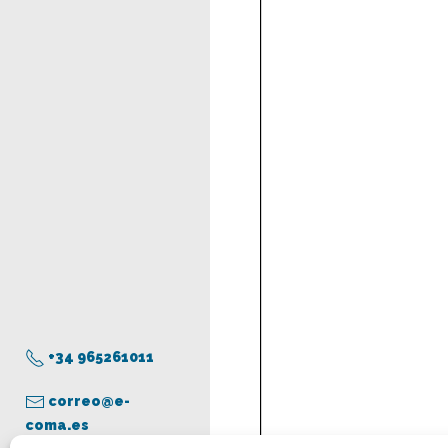
+34 965261011
correo@e-
coma.es