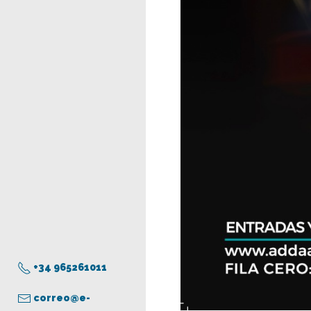
+34 965261011
correo@e-