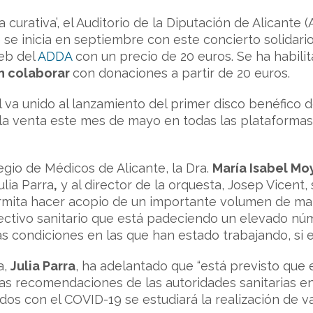
ca curativa’, el Auditorio de la Diputación de Alicante
e inicia en septiembre con este concierto solidari
web del
ADDA
con un precio de 20 euros. Se ha habili
n colaborar
con donaciones a partir de 20 euros.
 va unido al lanzamiento del primer disco benéfico 
 a la venta este mes de mayo en todas las plataformas
egio de Médicos de Alicante, la Dra.
María Isabel Mo
ulia Parra
,
y al director de la orquesta, Josep Vicent, 
mita hacer acopio de un importante volumen de mate
lectivo sanitario que está padeciendo un elevado n
as condiciones en las que han estado trabajando, si e
a,
Julia Parra
, ha adelantado que “está previsto que e
s recomendaciones de las autoridades sanitarias en 
os con el COVID-19 se estudiará la realización de va