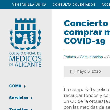
VENTANILLA ÚNICA
CONSULTA COLEGIADOS
ACC
Concierto 
comprar ma
COVID-19
Portada
»
Comunicación
»
C
mayo 8, 2020
COMA
La campaña benéfica d
recaudar fondos y com
Servicios
un CD de la orquesta 
con las medidas de se
Trámites