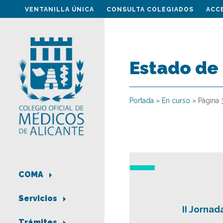
VENTANILLA ÚNICA
CONSULTA COLEGIADOS
ACC
Estado de
Portada
»
En curso
»
Página 
COMA
Servicios
II Jorna
Trámites