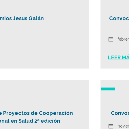
mios Jesus Galán
Convoca
febre
LEER M
e Proyectos de Cooperación
Convoc
onal en Salud 2ª edición
novie