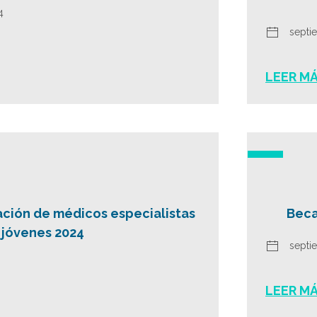
4
septi
LEER M
ción de médicos especialistas
Beca
jóvenes 2024
septi
LEER M