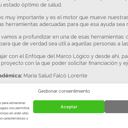
u estado óptimo de salud.
es muy importante y es el motor que mueve nuestras
as herramientas adecuadas para que esa ayuda sea r
 vamos a profundizar en una de esas herramientas:
ara que de verdad sea útil a aquellas personas a l
jar con el Enfoque del Marco Lógico y desde ahí, pa
proyecto con la que poder solicitar financiación y e
cadémica:
María Salud Falcó Lorente
AZO DE INSCRIPCIÓN **
Gestionar consentimiento
ripción:
del 06 de Febrero al 21 de Marzo de 2024
es para almacenar
Aceptar
logías nos permitirá
icas en este sitio.
s características y