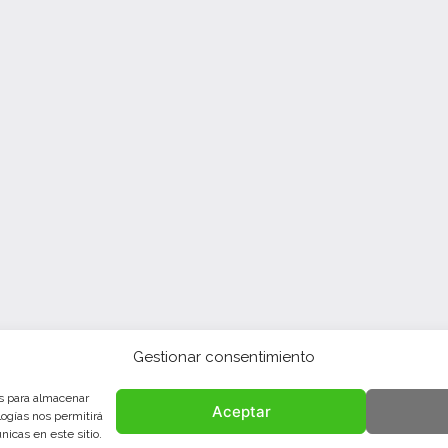
Gestionar consentimiento
es para almacenar
Aceptar
ma.es/v-jornada-de-cooperacion-internacional-del-
logías nos permitirá
icas en este sitio.