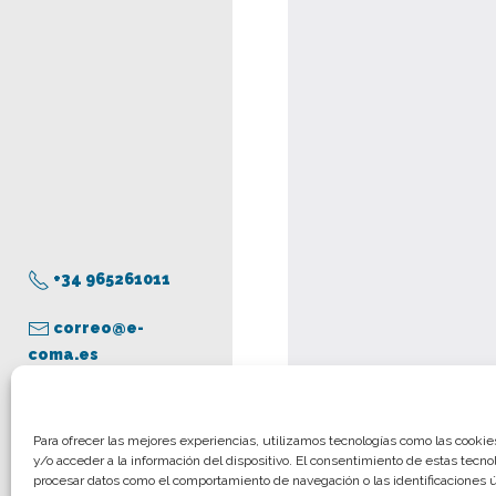
+34 965261011
correo@e-
coma.es
Aviso legal
Para ofrecer las mejores experiencias, utilizamos tecnologías como las cooki
[vqr msg=»https://co
y/o acceder a la información del dispositivo. El consentimiento de estas tecno
Política de privacidad
procesar datos como el comportamiento de navegación o las identificaciones ún
level=»M»/]