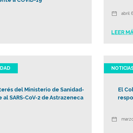
abril 
LEER M
IDAD
NOTICIA
terés del Ministerio de Sanidad-
El Co
e al SARS-CoV-2 de Astrazeneca
respo
marzo