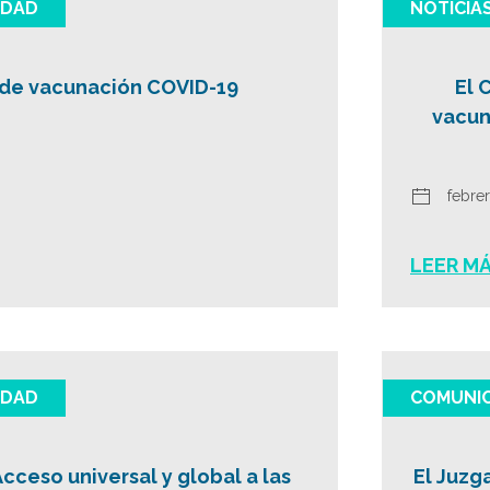
IDAD
NOTICIA
 de vacunación COVID-19
El 
vacun
febre
LEER M
IDAD
COMUNI
cceso universal y global a las
El Juzg