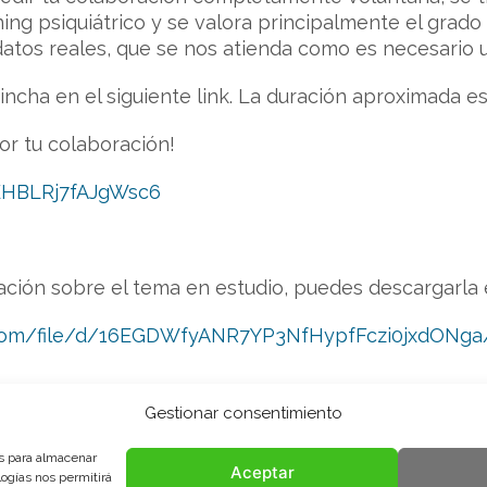
ing psiquiátrico y se valora principalmente el grado 
atos reales, que se nos atienda como es necesario 
pincha en el siguiente link. La duración aproximada e
or tu colaboración!
dEHBLRj7fAJgWsc6
ación sobre el tema en estudio, puedes descargarla en
e.com/file/d/16EGDWfyANR7YP3NfHypfFczi0jxdONga
Gestionar consentimiento
es para almacenar
Aceptar
logías nos permitirá