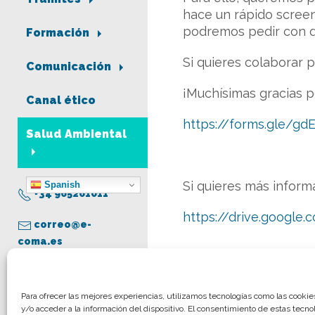
hace un rápido screen
podremos pedir con d
Formación
Si quieres colaborar 
Comunicación
¡Muchísimas gracias p
Canal ético
https://forms.gle/g
Salud Ambiental
Si quieres más inform
Spanish
+34 965261011
https://drive.googl
correo@e-
coma.es
Aviso legal
Para ofrecer las mejores experiencias, utilizamos tecnologías como las cooki
y/o acceder a la información del dispositivo. El consentimiento de estas tecno
Política de privacidad