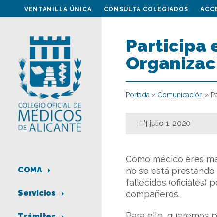
VENTANILLA ÚNICA
CONSULTA COLEGIADOS
ACC
Participa 
Organizac
Portada
»
Comunicación
»
P
julio 1, 2020
Como médico eres más
COMA
no se está prestando
fallecidos (oficiales)
Servicios
compañeros.
Para ello, queremos p
Trámites