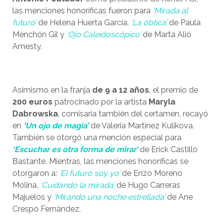
las menciones honoríficas fueron para
‘Mirada al
futuro’
de Helena Huerta García,
‘La óbtica’
de Paula
Menchón Gil y
‘Ojo Caleidoscópico’
de Marta Alió
Amesty.
Asimismo en la franja
de 9 a 12 años
, el premio de
200 euros
patrocinado por la artista
Maryla
Dabrowska
, comisaria también del certamen, recayó
en
‘Un ojo de magia’
de Valeria Martínez Kulikova.
También se otorgó una mención especial para
‘Escuchar es otra forma de mirar’
de Erick Castillo
Bastante. Mientras, las menciones honoríficas se
otorgaron a:
‘El futuro soy yo’
de Enzo Moreno
Molina,
‘Cuidando la mirada’
de Hugo Carreras
Majuelos y
‘Mirando una noche estrellada’
de Ane
Crespo Fernández.