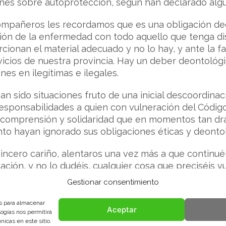
es sobre autoprotección, según han declarado algun
ompañeros les recordamos que es una obligación deo
ión de la enfermedad con todo aquello que tenga dis
ionan el material adecuado y no lo hay, y ante la fa
icios de nuestra provincia. Hay un deber deontológ
es en ilegítimas e ilegales.
n sido situaciones fruto de una inicial descoordinac
responsabilidades a quien con vulneración del Códi
a, comprensión y solidaridad que en momentos tan 
anto hayan ignorado sus obligaciones éticas y deonto
incero cariño, alentaros una vez más a que continué
ación, y no lo dudéis, cualquier cosa que preciséis 
ara ello hemos creado la dirección de correo electró
Gestionar consentimiento
ualquier cuestión que consideréis oportuna.
es para almacenar
Aceptar
MOYA GARCÍA
logías nos permitirá
icas en este sitio.
en nombre de la Junta Directiva