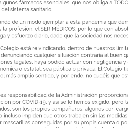
o algunos fármacos esenciales, que nos obliga a TODO
del sistema sanitario.
ndo de un modo ejemplar a esta pandemia que demue
s la profesión, el SER MÉDICOS, por lo que con absol
ega y esfuerzo diario, dado que la sociedad nos nece
l Colegio está reivindicando, dentro de nuestros lím
 denunciando cualquier situación contraria al buen
iones legales, haya podido actuar con negligencia y
nómica o estatal, sea pública o privada. El Colegio t
 el más amplio sentido, y por ende, no dudéis que 
es responsabilidad de la Administración proporcion
ección por COVID-19, y así se lo hemos exigido, pe
lados, son los propios compañeros, algunos con carg
 incluso impiden que otros trabajen sin las medidas
ar mascarillas conseguidas por su propia cuenta o 