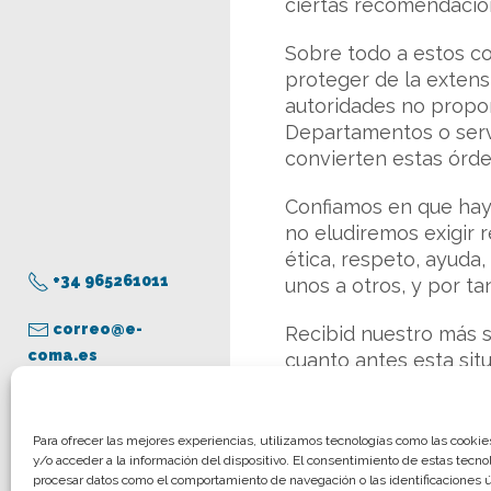
ciertas recomendacion
Sobre todo a estos c
proteger de la extens
autoridades no proporc
Departamentos o serv
convierten estas órden
Confiamos en que haya
no eludiremos exigir 
ética, respeto, ayud
+34 965261011
unos a otros, y por t
correo@e-
Recibid nuestro más s
coma.es
cuanto antes esta situ
entera disposición. P
podáis trasladarnos c
Aviso legal
Para ofrecer las mejores experiencias, utilizamos tecnologías como las cooki
DRA. MARÍA ISABEL 
y/o acceder a la información del dispositivo. El consentimiento de estas tecno
Política de privacidad
procesar datos como el comportamiento de navegación o las identificaciones ún
Presidenta del COMA 