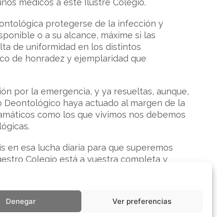
os médicos a este Ilustre Colegio.
ntológica protegerse de la infección y
ponible o a su alcance, máxime si las
lta de uniformidad en los distintos
ico de honradez y ejemplaridad que
ión por la emergencia, y ya resueltas, aunque,
go Deontológico haya actuado al margen de la
dramáticos como los que vivimos nos debemos
lógicas.
is en esa lucha diaria para que superemos
vuestro Colegio está a vuestra completa y
nico crisiscoronavirus@coma.es a fin de que
Denegar
Ver preferencias