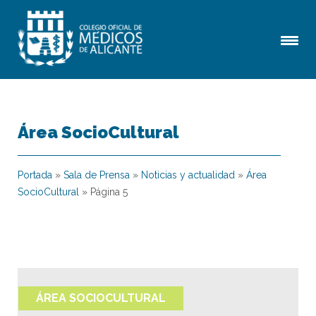
Área SocioCultural
Portada
»
Sala de Prensa
»
Noticias y actualidad
»
Área
SocioCultural
»
Página 5
ÁREA SOCIOCULTURAL