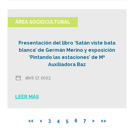
ÁREA SOCIOCULTURAL
Presentación del libro ‘Satán viste bata
blanca’ de Germán Merino y exposición
‘Pintando las estaciones’ de Mª
Auxiliadora Baz
abril 17, 2023
LEER MÁS
<<
<
3
4
5
6
7
>
>>