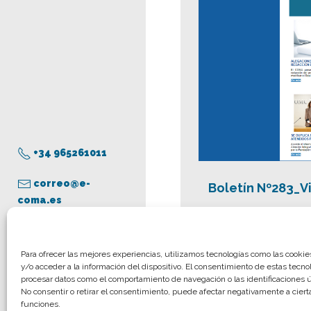
+34 965261011
correo@e-
Boletín Nº283_V
coma.es
Aviso legal
Para ofrecer las mejores experiencias, utilizamos tecnologías como las cooki
y/o acceder a la información del dispositivo. El consentimiento de estas tecno
Política de privacidad
procesar datos como el comportamiento de navegación o las identificaciones ún
Política de cookies
No consentir o retirar el consentimiento, puede afectar negativamente a cierta
funciones.