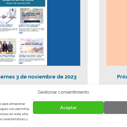
iernes 3 de noviembre de 2023
Pró
Gestionar consentimiento
es para almacenar
Aceptar
logías nos permitirá
icas en este sitio.
<<
<
...
3
4
5
6
7
...
s características y