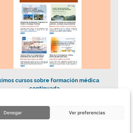
ximos cursos sobre formación médica
continuada
Denegar
Ver preferencias
10
...
>
>>