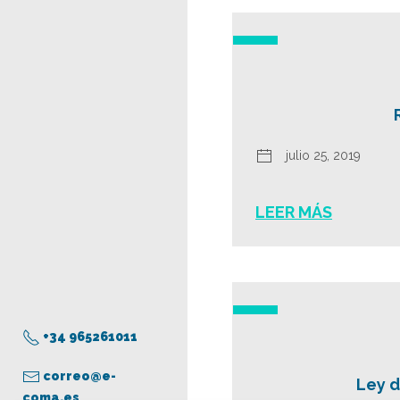
julio 25, 2019
LEER MÁS
+34 965261011
correo@e-
Ley d
coma.es