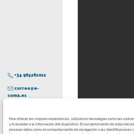
+34 965261011
correo@e-
coma.es
Aviso legal
Para ofrecer las mejores experiencias, utilizamos tecnologías como las cooki
y/o acceder a la información del dispositivo. El consentimiento de estas tecno
Política de privacidad
procesar datos como el comportamiento de navegación o las identificaciones ún
Descargar [0.98 MB]