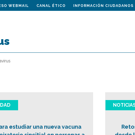
ESO WEBMAIL
CANAL ÉTICO
INFORMACIÓN CIUDADANOS
us
virus
IDAD
NOTICIA
para estudiar una nueva vacuna
Reto
spiratorio sincitial en personas a
desde l