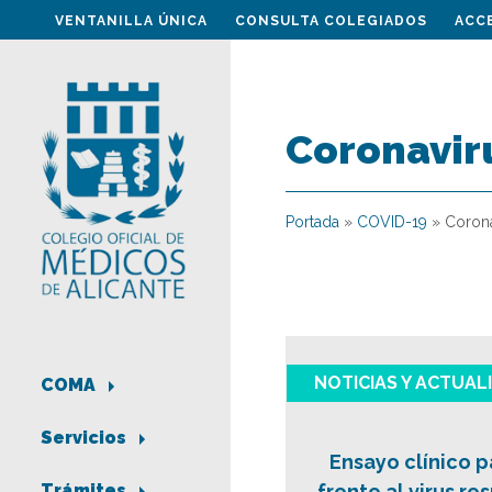
VENTANILLA ÚNICA
CONSULTA COLEGIADOS
ACC
Coronavir
Portada
»
COVID-19
»
Corona
NOTICIAS Y ACTUAL
COMA
Servicios
Ensayo clínico 
frente al virus re
Trámites