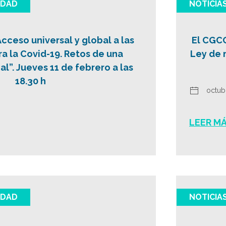
IDAD
NOTICIA
cceso universal y global a las
El CGCO
a la Covid-19. Retos de una
Ley de 
l”. Jueves 11 de febrero a las
18.30 h
octub
LEER M
IDAD
NOTICIA