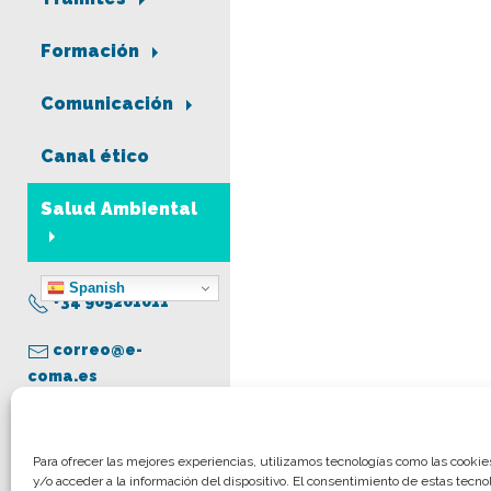
Formación
Comunicación
Canal ético
Salud Ambiental
Spanish
+34 965261011
correo@e-
coma.es
Aviso legal
Para ofrecer las mejores experiencias, utilizamos tecnologías como las cooki
y/o acceder a la información del dispositivo. El consentimiento de estas tecno
Política de privacidad