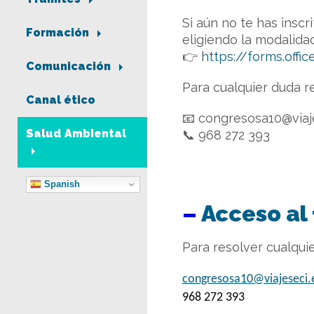
Si aún no te has inscr
Formación
eligiendo la modalidad
👉
https://forms.off
Comunicación
Para cualquier duda re
Canal ético
📧 congresosa10@viaj
Salud Ambiental
📞 968 272 393
Spanish
–
Acceso al
Para resolver cualqui
congresosa10@viajeseci.
968 272 393