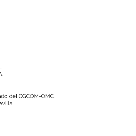
.
A.
ivado del CGCOM-OMC.
villa.