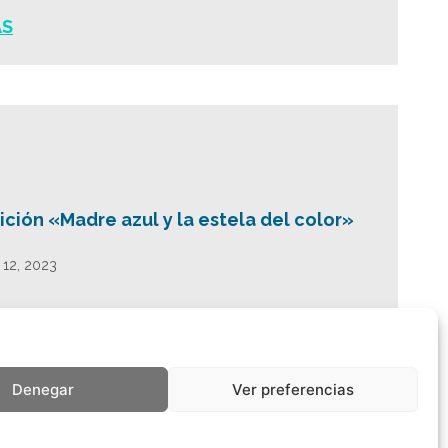
ÁS
ción «Madre azul y la estela del color»
 12, 2023
ÁS
Denegar
Ver preferencias
...
>
>>