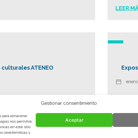
LEER M
 culturales ATENEO
Exposi
enero
LEER M
Gestionar consentimiento
es para almacenar
Aceptar
logías nos permitirá
icas en este sitio.
<<
<
...
2
3
4
5
6
s características y