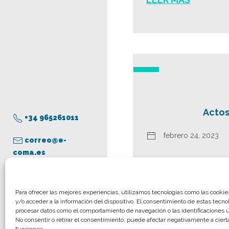
Actos
+34 965261011
febrero 24, 2023
correo@e-
coma.es
LEER MÁS
Aviso legal
Para ofrecer las mejores experiencias, utilizamos tecnologías como las cooki
y/o acceder a la información del dispositivo. El consentimiento de estas tecno
Política de privacidad
procesar datos como el comportamiento de navegación o las identificaciones ún
Política de cookies
No consentir o retirar el consentimiento, puede afectar negativamente a cierta