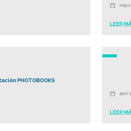
mayo 
LEER M
ntación PHOTOBOOKS
abril 
LEER M