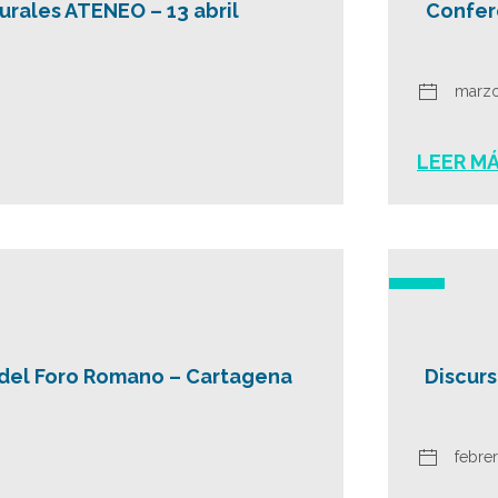
urales ATENEO – 13 abril
Confer
marzo
LEER M
 del Foro Romano – Cartagena
Discurs
febre