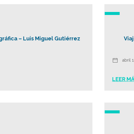
ráfica – Luis Miguel Gutiérrez
Via
abril 
LEER M