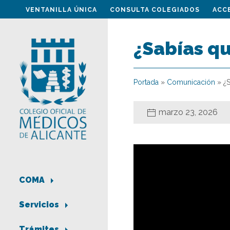
VENTANILLA ÚNICA
CONSULTA COLEGIADOS
ACC
¿Sabías q
Portada
»
Comunicación
»
¿
marzo 23, 2026
COMA
Servicios
Trámites