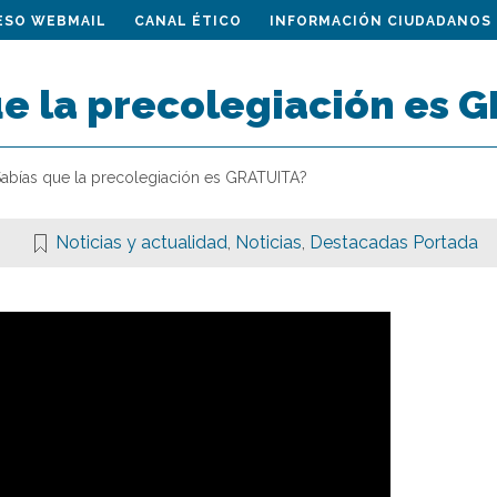
ESO WEBMAIL
CANAL ÉTICO
INFORMACIÓN CIUDADANOS
ue la precolegiación es 
Sabías que la precolegiación es GRATUITA?
Noticias y actualidad
,
Noticias
,
Destacadas Portada