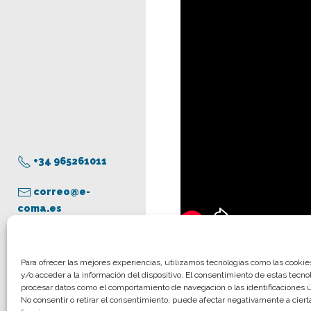
+34 965261011
correo@e-
coma.es
TRÁMITES PRECOLEG
Aviso legal
Para ofrecer las mejores experiencias, utilizamos tecnologías como las cooki
y/o acceder a la información del dispositivo. El consentimiento de estas tecno
Política de privacidad
procesar datos como el comportamiento de navegación o las identificaciones ún
Política de cookies
No consentir o retirar el consentimiento, puede afectar negativamente a cierta