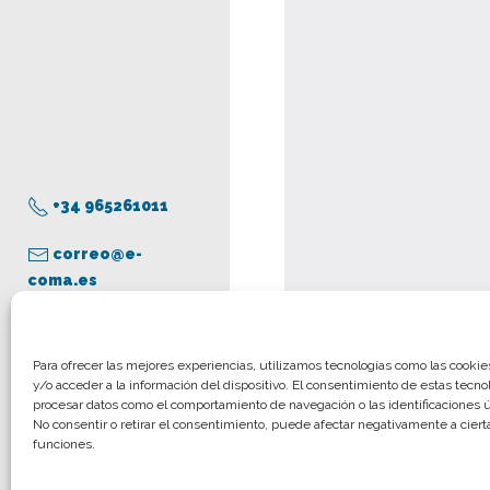
+34 965261011
correo@e-
coma.es
Aviso legal
Para ofrecer las mejores experiencias, utilizamos tecnologías como las cooki
y/o acceder a la información del dispositivo. El consentimiento de estas tecno
Política de privacidad
procesar datos como el comportamiento de navegación o las identificaciones ún
Política de cookies
No consentir o retirar el consentimiento, puede afectar negativamente a cierta
funciones.
© COMA, 2022
Todos los derechos