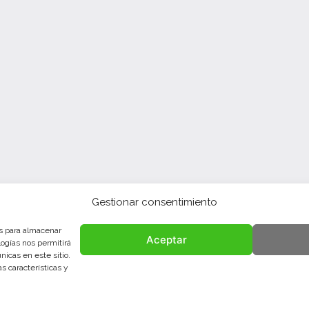
Gestionar consentimiento
es para almacenar
Aceptar
logías nos permitirá
icas en este sitio.
s características y