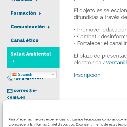
El objeto es seleccio
Formación
difundidas a través de
Comunicación
• Promover educación 
• Combatir desinform
Canal ético
• Fortalecer el canal 
Salud Ambiental
El plazo de presentaci
electrónica /
Ventanil
Inscripción
Spanish
+34 965261011
correo@e-
coma.es
Aviso legal
Para ofrecer las mejores experiencias, utilizamos tecnologías como las cooki
y/o acceder a la información del dispositivo. El consentimiento de estas tecno
Política de privacidad