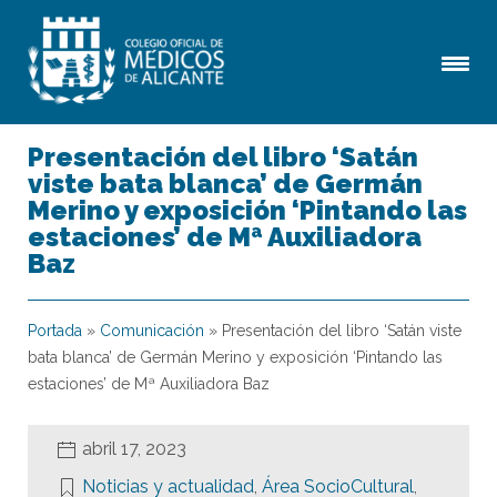
Presentación del libro ‘Satán
viste bata blanca’ de Germán
Merino y exposición ‘Pintando las
estaciones’ de Mª Auxiliadora
Baz
Portada
»
Comunicación
»
Presentación del libro ‘Satán viste
bata blanca’ de Germán Merino y exposición ‘Pintando las
estaciones’ de Mª Auxiliadora Baz
abril 17, 2023
Noticias y actualidad
,
Área SocioCultural
,