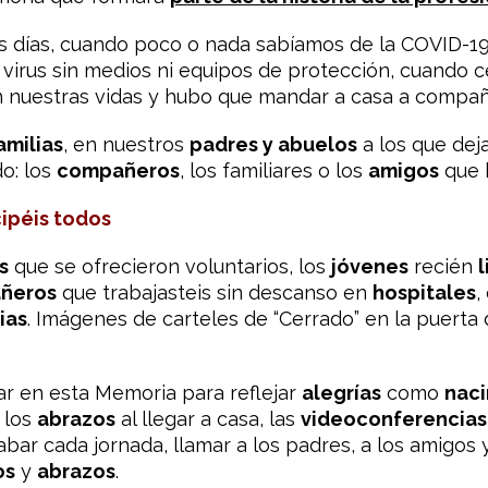
s días, cuando poco o nada sabíamos de la COVID-19
virus sin medios ni equipos de protección, cuando ce
 nuestras vidas y hubo que mandar a casa a compañ
amilias
, en nuestros
padres y abuelos
a los que dej
o: los
compañeros
, los familiares o los
amigos
que 
ipéis todos
s
que se ofrecieron voluntarios, los
jóvenes
recién
ñeros
que trabajasteis sin descanso en
h
ospitales
,
ias
. Imágenes de carteles de “Cerrado” en la puerta 
r en esta Memoria para reflejar
alegrías
como
nac
 los
abrazos
al llegar a casa, las
videoconferencias
bar cada jornada, llamar a los padres, a los amigos
os
y
abrazos
.