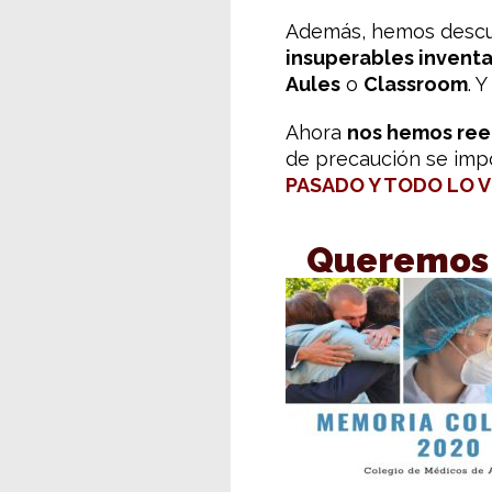
Además, hemos descu
insuperables invent
Aules
o
Classroom
. 
Ahora
nos hemos re
de precaución se imp
PASADO Y TODO LO V
Queremos 