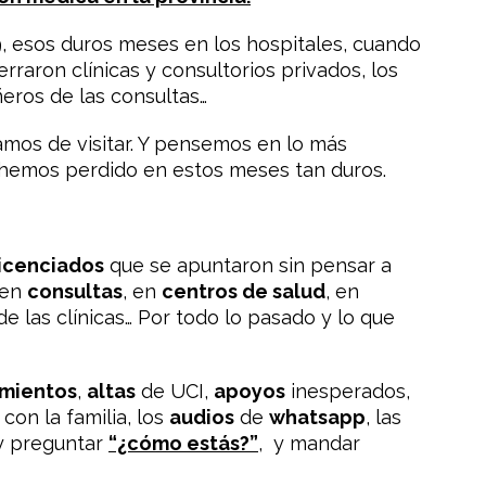
, esos duros meses en los hospitales, cuando
rraron clínicas y consultorios privados, los
eros de las consultas…
amos de visitar. Y pensemos en lo más
hemos perdido en estos meses tan duros.
licenciados
que se apuntaron sin pensar a
 en
consultas
, en
centros de salu
d
, en
de las clínicas… Por todo lo pasado y lo que
imientos
,
altas
de UCI,
apoyos
inesperados,
con la familia, los
audios
de
whatsapp
, las
 y preguntar
“¿cómo estás?”
, y mandar