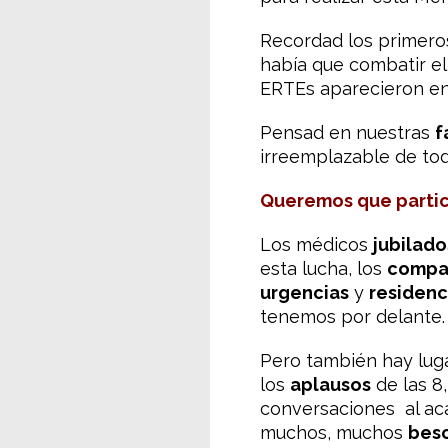
Recordad los primero
había que combatir el 
ERTEs aparecieron en
Pensad en nuestras
f
irreemplazable de tod
Queremos que partic
Los médicos
jubilado
esta lucha, los
compa
urgencias
y
residenc
tenemos por delante.
Pero también hay luga
los
aplausos
de las 8,
conversaciones al aca
muchos, muchos
bes