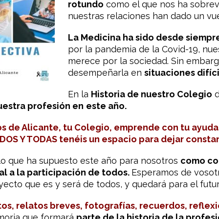
rotundo
como el que nos ha sobreve
nuestras relaciones han dado un vue
La Medicina ha sido desde siempre
por la pandemia de la Covid-19, nue
merece por la sociedad. Sin embar
desempeñarla en
situaciones difíc
En la
Historia de nuestro Colegio
d
nuestra profesión en
este año
.
os de Alicante, tu Colegio, emprende con tu ayud
DOS Y TODAS tenéis un espacio para dejar constanci
o que ha supuesto este año para nosotros
como co
l a la participación de todos.
Esperamos de vosot
yecto que es y será de todos, y quedará para el futur
os, relatos breves, fotografías, recuerdos, reflex
emoria que formará
parte de la historia de la profes