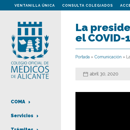
VENTANILLA ÚNICA
CONSULTA COLEGIADOS
ACC
La preside
el COVID-
Portada
»
Comunicación
»
L
abril 30, 2020
COMA
Servicios
Trámites