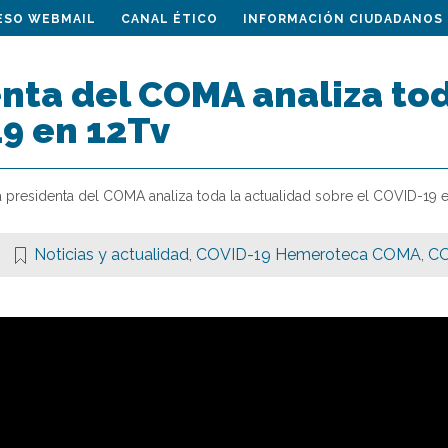
ESO WEBMAIL
CANAL ÉTICO
INFORMACIÓN CIUDADANOS
nta del COMA analiza tod
19 en 12Tv
a presidenta del COMA analiza toda la actualidad sobre el COVID-19 
Noticias y actualidad
,
COVID-19 Hemeroteca COMA
,
CO