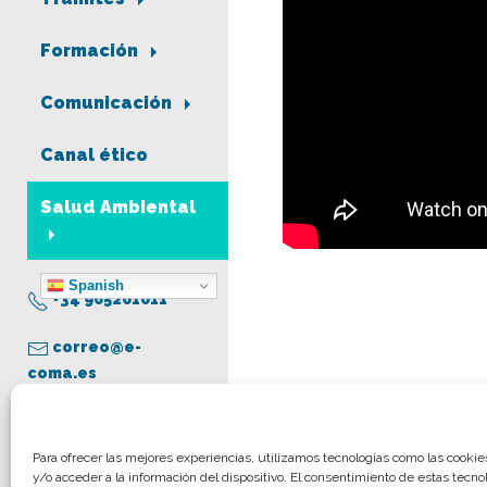
Formación
Comunicación
Canal ético
Salud Ambiental
Spanish
+34 965261011
correo@e-
coma.es
Aviso legal
Para ofrecer las mejores experiencias, utilizamos tecnologías como las cooki
y/o acceder a la información del dispositivo. El consentimiento de estas tecno
Política de privacidad