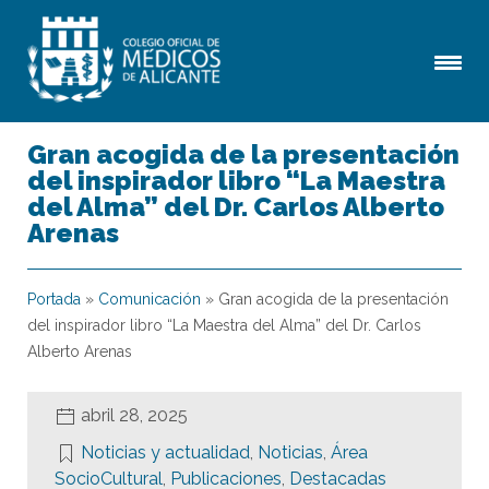
Gran acogida de la presentación
del inspirador libro “La Maestra
del Alma” del Dr. Carlos Alberto
Arenas
Portada
»
Comunicación
»
Gran acogida de la presentación
del inspirador libro “La Maestra del Alma” del Dr. Carlos
Alberto Arenas
abril 28, 2025
Noticias y actualidad
,
Noticias
,
Área
SocioCultural
,
Publicaciones
,
Destacadas