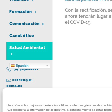
Con la rectificación,
Formación
ahora tendrán lugar en
el COVID-19.
Comunicación
Canal ético
Salud Ambiental
Spanish
+34 965261011
correo@e-
coma.es
Aviso legal
Para ofrecer las mejores experiencias, utilizamos tecnologías como las cooki
y/o acceder a la información del dispositivo. El consentimiento de estas tecno
Política de privacidad