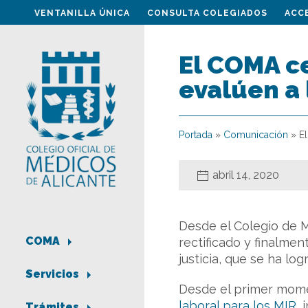
VENTANILLA ÚNICA
CONSULTA COLEGIADOS
ACC
El COMA ce
evalúen a
Portada
»
Comunicación
»
E
abril 14, 2020
Desde el Colegio de 
COMA
rectificado y finalme
justicia, que se ha lo
Servicios
Desde el primer mome
laboral para los MIR
, 
Trámites