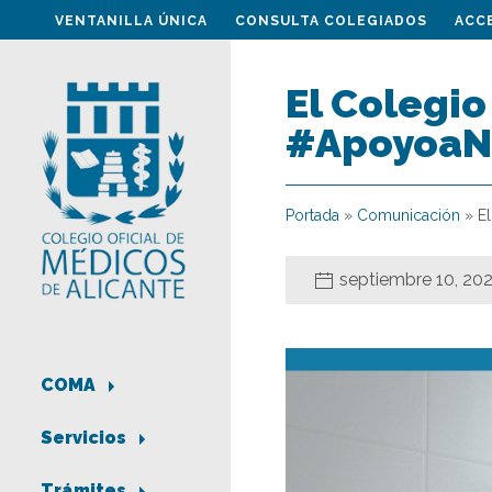
VENTANILLA ÚNICA
CONSULTA COLEGIADOS
ACC
El Colegio
#ApoyoaNu
Portada
»
Comunicación
»
E
septiembre 10, 20
COMA
Servicios
Trámites