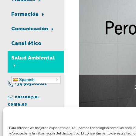
Formación
Comunicación
Canal ético
Salud Ambiental
Spanish
+34 965261011
correo@e-
coma.es
Aviso legal
Para ofrecer las mejores experiencias, utilizamos tecnologías como las cooki
y/o acceder a la información del dispositivo. El consentimiento de estas tecno
Política de privacidad