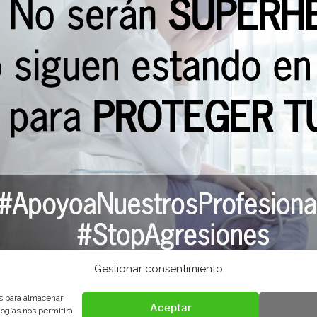
Gestionar consentimiento
es para almacenar
Aceptar
logías nos permitirá