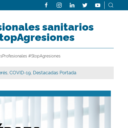
sionales sanitarios
topAgresiones
rosProfesionales #StopAgresiones
erés
,
COVID-19
,
Destacadas Portada