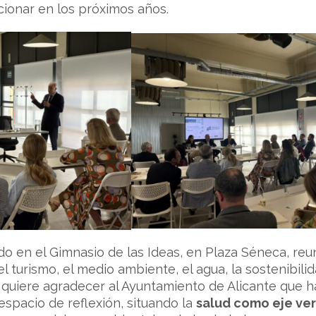
cionar en los próximos años.
do en el Gimnasio de las Ideas, en Plaza Séneca, reun
 el turismo, el medio ambiente, el agua, la sostenibil
 quiere agradecer al Ayuntamiento de Alicante que ha
espacio de reflexión, situando la
salud como eje ve