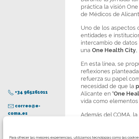
práctica la visión On
de Médicos de Alicant
Uno de los aspectos c
entidades e instituci
intercambio de datos 
una
One Health City
,
En esta línea, se pro
reflexiones planteada
refuerza su papel como
necesidad de que la
p
+34 965261011
Alicante en
‘One Healt
vida como elementos 
correo@e-
coma.es
Además del COMA, la P
municipales relaciona
agentes especializad
Blanca e ISABIAL, entr
Aviso legal
Para ofrecer las mejores experiencias, utilizamos tecnologías como las cooki