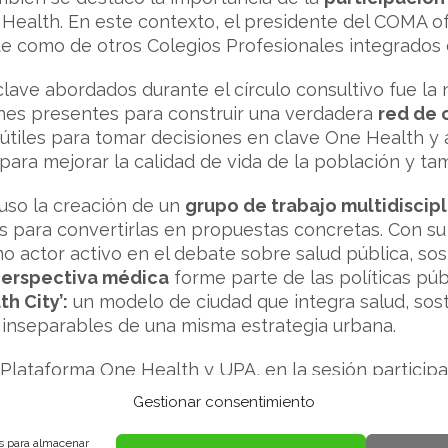
e Health. En este contexto, el presidente del COMA of
e como de otros Colegios Profesionales integrados e
lave abordados durante el círculo consultivo fue la
ones presentes para construir una verdadera
red de 
útiles para tomar decisiones en clave One Health y 
 para mejorar la calidad de vida de la población y t
puso la creación de un
grupo de trabajo multidiscipl
s para convertirlas en propuestas concretas. Con su
 actor activo en el debate sobre salud pública, sost
erspectiva médica
forme parte de las políticas púb
h City’:
un modelo de ciudad que integra salud, soste
inseparables de una misma estrategia urbana.
lataforma One Health y UPA, en la sesión participa
das con medio ambiente, deportes, urbanismo, turis
Gestionar consentimiento
os como el el Hub de Agua y Energía, Hub AITECH, 
e otros.
es para almacenar