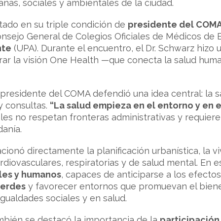
nas, sociales y ambientales de la ciudad.
itado en su triple condición de
presidente del COM
onsejo General de Colegios Oficiales de Médicos de
nte
(UPA). Durante el encuentro, el Dr. Schwarz hizo 
ar la visión One Health —que conecta la salud human
l presidente del COMA defendió una idea central: l
y consultas.
“La salud empieza en el entorno y en el
les no respetan fronteras administrativas y requiere
danía.
lacionó directamente la planificación urbanística, la
iovasculares, respiratorias y de salud mental. En e
bles y humanos
, capaces de anticiparse a los efectos 
verdes
y favorecer entornos que promuevan el bienes
gualdades sociales y en salud.
mbién se destacó la importancia de la
participación