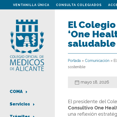
VENTANILLA ÚNICA
CONSULTA COLEGIADOS
ACC
El Colegio
‘One Healt
saludable 
Portada
»
Comunicación
»
E
sostenible
mayo 18, 2026
COMA
El presidente del Col
Servicios
Consultivo One Healt
una reflexión estratég
Trámites