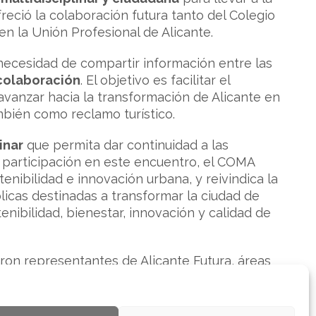
reció la colaboración futura tanto del Colegio
n la Unión Profesional de Alicante.
 necesidad de compartir información entre las
colaboración
. El objetivo es facilitar el
avanzar hacia la transformación de Alicante en
ambién como reclamo turístico.
inar
que permita dar continuidad a las
 participación en este encuentro, el COMA
enibilidad e innovación urbana, y reivindica la
licas destinadas a transformar la ciudad de
nibilidad, bienestar, innovación y calidad de
ron representantes de Alicante Futura, áreas
mo e innovación, así como entidades y
Hub de Salud, HOSBEC, APHA, INVATTUR, Costa