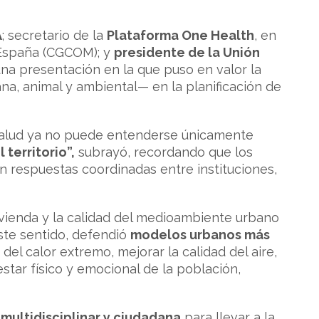
A
; secretario de la
Plataforma One Health
, en
 España (CGCOM); y
presidente de la Unión
una presentación en la que puso en valor la
a, animal y ambiental— en la planificación de
a salud ya no puede entenderse únicamente
 territorio”,
subrayó, recordando que los
n respuestas coordinadas entre instituciones,
 vivienda y la calidad del medioambiente urbano
ste sentido, defendió
modelos urbanos más
del calor extremo, mejorar la calidad del aire,
tar físico y emocional de la población,
 multidisciplinar y ciudadana
para llevar a la