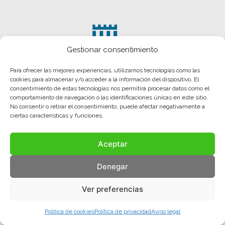
Gestionar consentimiento
Para ofrecer las mejores experiencias, utilizamos tecnologías como las
cookies para almacenar y/o acceder a la información del dispositivo. El
consentimiento de estas tecnologías nos permitirá procesar datos como el
comportamiento de navegación o las identificaciones únicas en este sitio.
No consentir o retirar el consentimiento, puede afectar negativamente a
ciertas características y funciones.
Aceptar
Aviso legal
Política de privacidad
Política de cookies
Denegar
© COMA, 2022
Todos los derechos reservados
Ver preferencias
Política de cookies
Política de privacidad
Aviso legal