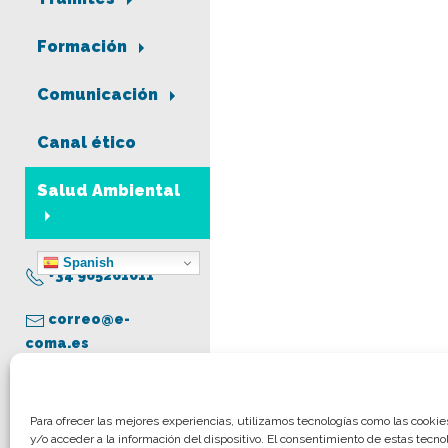
Formación
Comunicación
Canal ético
Salud Ambiental
Spanish
+34 965261011
correo@e-
coma.es
Aviso legal
Para ofrecer las mejores experiencias, utilizamos tecnologías como las cooki
y/o acceder a la información del dispositivo. El consentimiento de estas tecno
Política de privacidad