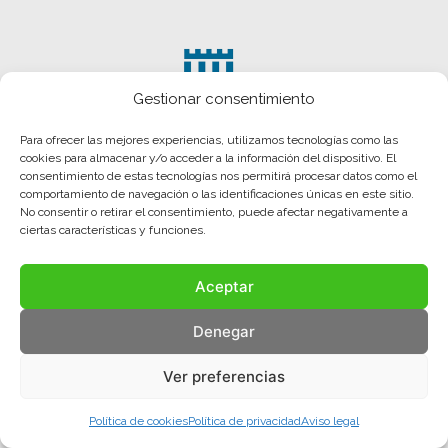
Gestionar consentimiento
Para ofrecer las mejores experiencias, utilizamos tecnologías como las
cookies para almacenar y/o acceder a la información del dispositivo. El
consentimiento de estas tecnologías nos permitirá procesar datos como el
comportamiento de navegación o las identificaciones únicas en este sitio.
No consentir o retirar el consentimiento, puede afectar negativamente a
ciertas características y funciones.
Aceptar
Aviso legal
Política de privacidad
Política de cookies
Denegar
© COMA, 2022
Todos los derechos reservados
Ver preferencias
Política de cookies
Política de privacidad
Aviso legal