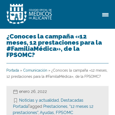
¿Conoces la campaña «12
meses, 12 prestaciones para la
#FamiliaMédica», de la
FPSOMC?
Portada
»
Comunicación
»
¿Conoces la campaña «12 meses,
12 prestaciones para la #FamiliaMédica», de la FPSOMC?
enero 26, 2022
Noticias y actualidad
,
Destacadas
Portada
Tagged
Prestaciones
,
“12 meses 12
prestaciones”
,
Ayudas
,
FPSOMC