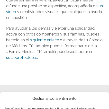
que se sumen a la #FamiliaMédica. Cada mes se
difunde una prestación específica, acompañada de
un
vídeo
y creatividades visuales que expliquen la ayuda
en cuestión.
Para ayudar a los demás y ejercer una solidaridad
activa con otros compañeros y sus familias, puedes
hacerlo en el
siguiente enlace
o a través de tu Colegio
de Médicos. Tú también puedes formar parte de la
#FamiliaMedica. #tútambiénpuedescolaborar en
socioprotector.es.
Gestionar consentimiento
Para ofrecer las mejores experiencias, utilizamos tecnologías como las