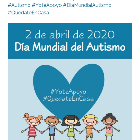
#Autismo
#YoteApoyo
#DiaMundialAutismo
#QuedateEnCasa