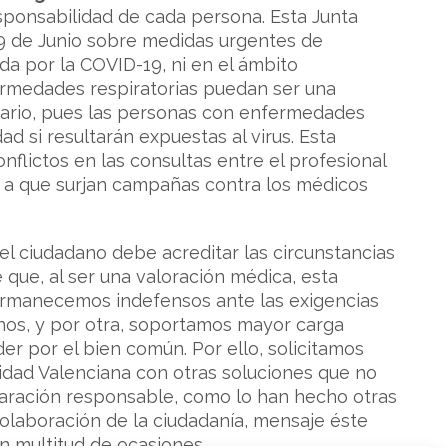
sponsabilidad de cada persona. Esta Junta
 9 de Junio sobre medidas urgentes de
ada por la COVID-19, ni en el ámbito
fermedades respiratorias puedan ser una
ntrario, pues las personas con enfermedades
d si resultarán expuestas al virus. Esta
nflictos en las consultas entre el profesional
ye a que surjan campañas contra los médicos
el ciudadano debe acreditar las circunstancias
 que, al ser una valoración médica, esta
ermanecemos indefensos ante las exigencias
nos, y por otra, soportamos mayor carga
r por el bien común. Por ello, solicitamos
nidad Valenciana con otras soluciones que no
laración responsable, como lo han hecho otras
laboración de la ciudadanía, mensaje éste
n multitud de ocasiones.