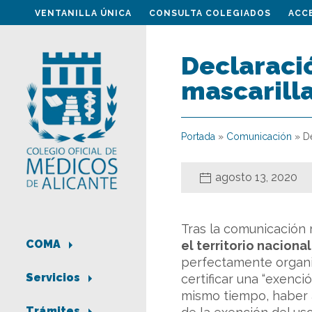
VENTANILLA ÚNICA
CONSULTA COLEGIADOS
ACC
Declaraci
mascarill
Portada
»
Comunicación
»
D
agosto 13, 2020
Tras la comunicación
COMA
el territorio naciona
perfectamente organi
Servicios
certificar una “exenci
mismo tiempo, haber a
Trámites