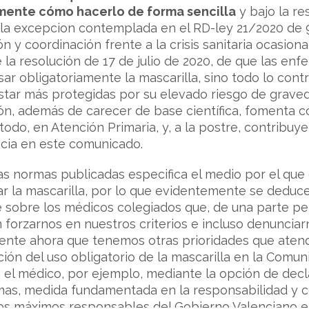
amente cómo hacerlo de forma sencilla
y bajo la re
a la excepcion contemplada en el RD-ley 21/2020 de
 y coordinación frente a la crisis sanitaria ocasion
la resolución de 17 de julio de 2020, de que las en
 usar obligatoriamente la mascarilla, sino todo lo co
star más protegidas por su elevado riesgo de graveda
ón, además de carecer de base científica, fomenta co
 todo, en Atención Primaria, y, a la postre, contribu
cia en este comunicado.
s normas publicadas especifica el medio por el que 
sar la mascarilla, por lo que evidentemente se deduce
e sobre los médicos colegiados que, de una parte p
forzarnos en nuestros criterios e incluso denunciar
ente ahora que tenemos otras prioridades que atende
ción del uso obligatorio de la mascarilla en la Comu
 el médico, por ejemplo, mediante la opción de dec
s, medida fundamentada en la responsabilidad y co
los máximos responsables del Gobierno Valenciano e