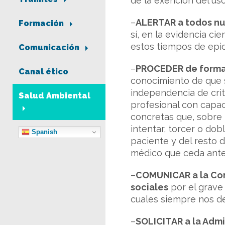
de la exención del uso
–
ALERTAR a todos nue
Formación
sí, en la evidencia ci
estos tiempos de epi
Comunicación
–
PROCEDER de forma 
Canal ético
conocimiento de que s
independencia de crit
Salud Ambiental
profesional con capaci
concretas que, sobre 
intentar, torcer o dob
Spanish
paciente y del resto 
médico que ceda ante 
–
COMUNICAR a la Cons
sociales
por el grave 
cuales siempre nos 
–
SOLICITAR a la Admi