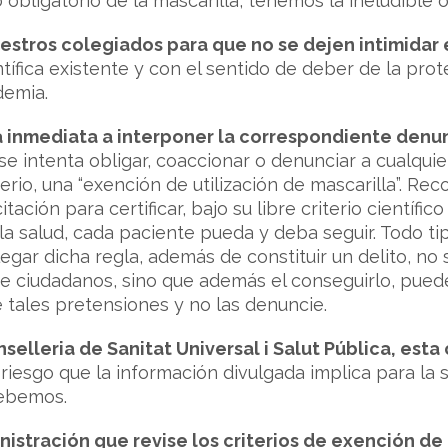
 obligatorio de la mascarilla, tenemos la ineludible 
stros colegiados para que no se dejen intimidar e
entífica existente y con el sentido de deber de la pr
demia.
inmediata a interponer la correspondiente denun
e intenta obligar, coaccionar o denunciar a cualquier
erio, una “exención de utilización de mascarilla”. R
tación para certificar, bajo su libre criterio científi
la salud, cada paciente pueda y deba seguir. Todo t
legar dicha regla, además de constituir un delito, no
de ciudadanos, sino que además el conseguirlo, puede
tales pretensiones y no las denuncie.
elleria de Sanitat Universal i Salut Pública, est
riesgo que la información divulgada implica para la 
debemos.
nistración que revise los criterios de exención de