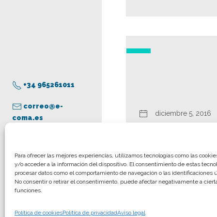
+34 965261011
correo@e-
diciembre 5, 2016
coma.es
Aviso legal
Para ofrecer las mejores experiencias, utilizamos tecnologías como las cooki
y/o acceder a la información del dispositivo. El consentimiento de estas tecno
Política de privacidad
procesar datos como el comportamiento de navegación o las identificaciones ún
Política de cookies
No consentir o retirar el consentimiento, puede afectar negativamente a cierta
funciones.
© COMA, 2022
Todos los derechos
Política de cookies
Política de privacidad
Aviso legal
reservados