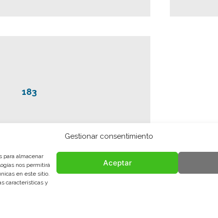
183
Gestionar consentimiento
es para almacenar
Aceptar
logías nos permitirá
icas en este sitio.
<<
<
...
10
20
...
24
25
s características y