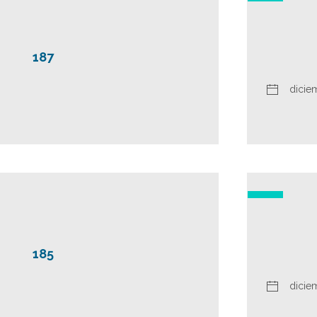
187
dicie
185
dicie