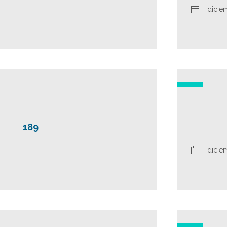
dicie
189
dicie