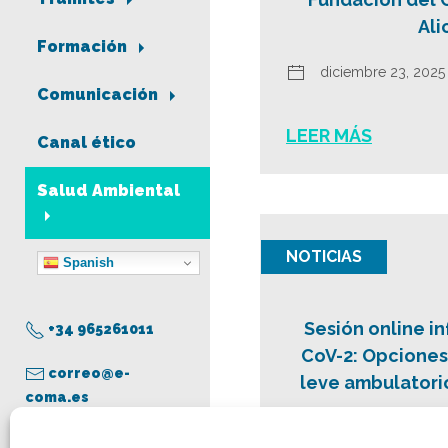
Ali
Formación
diciembre 23, 2025
Comunicación
LEER MÁS
Canal ético
Salud Ambiental
NOTICIAS
Spanish
Sesión online i
+34 965261011
CoV-2: Opciones
correo@e-
leve ambulatorio
coma.es
julio 1, 2022