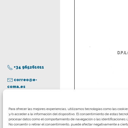
+34 965261011
correo@e-
coma.es
Aviso legal
Para ofrecer las mejores experiencias, utilizamos tecnologías como las cooki
y/o acceder a la información del dispositivo. El consentimiento de estas tecno
Política de privacidad
procesar datos como el comportamiento de navegación o las identificaciones ún
Política de cookies
No consentir o retirar el consentimiento, puede afectar negativamente a cierta