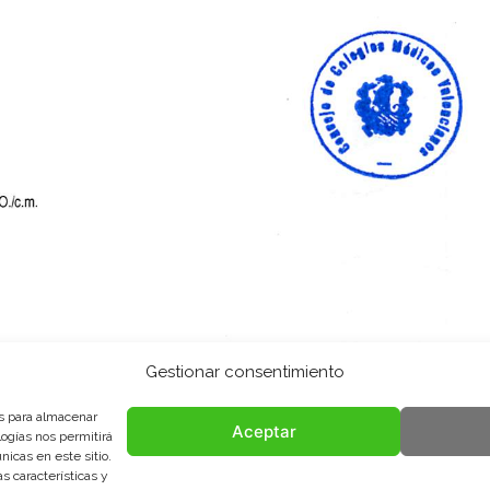
Gestionar consentimiento
es para almacenar
Aceptar
logías nos permitirá
icas en este sitio.
s características y