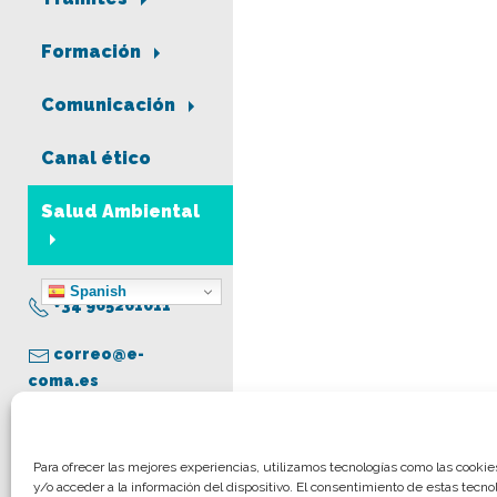
Formación
Comunicación
Canal ético
Salud Ambiental
Spanish
+34 965261011
correo@e-
coma.es
Aviso legal
Para ofrecer las mejores experiencias, utilizamos tecnologías como las cooki
y/o acceder a la información del dispositivo. El consentimiento de estas tecno
Política de privacidad