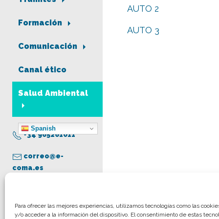
AUTO 2
Formación
AUTO 3
Comunicación
Canal ético
Salud Ambiental
Spanish
+34 965261011
correo@e-
coma.es
Aviso legal
Para ofrecer las mejores experiencias, utilizamos tecnologías como las cooki
y/o acceder a la información del dispositivo. El consentimiento de estas tecno
Política de privacidad