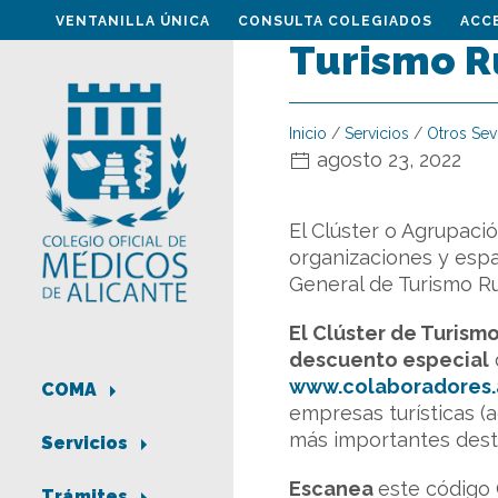
VENTANILLA ÚNICA
CONSULTA COLEGIADOS
ACC
Turismo Ru
Inicio
/
Servicios
/
Otros Sev
agosto 23, 2022
El Clúster o Agrupació
organizaciones y espa
General de Turismo Rur
El Clúster de Turismo
descuento especial
www.colaboradores.a
COMA
empresas turísticas (a
más importantes des
Servicios
Escanea
este código 
Trámites