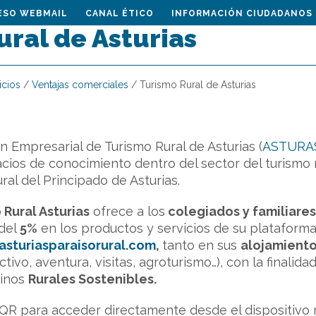
ESO WEBMAIL
CANAL ÉTICO
INFORMACIÓN CIUDADANOS
ral de Asturias
icios
/
Ventajas comerciales
/
Turismo Rural de Asturias
n Empresarial de Turismo Rural de Asturias (
ASTURA
cios de conocimiento dentro del sector del turismo r
al del Principado de Asturias.
 Rural Asturias
ofrece a los
colegiados y familiares
del
5%
en los productos y servicios de su plataforma
sturiasparaisorural.com
,
tanto en sus
alojamient
ctivo, aventura, visitas, agroturismo…), con la finali
tinos
Rurales Sostenibles.
QR para acceder directamente desde el dispositivo 