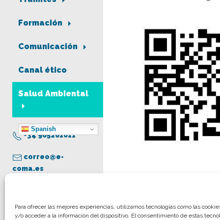
Formación
Comunicación
Canal ético
Salud Ambiental
Spanish
+34 965261011
correo@e-
coma.es
Aviso legal
Para ofrecer las mejores experiencias, utilizamos tecnologías como las cooki
y/o acceder a la información del dispositivo. El consentimiento de estas tecno
Política de privacidad