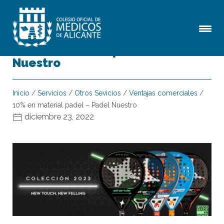
10% en material padel – Padel
Nuestro
Inicio
/
Servicios
/
Otros Sevicios
/
Ventajas comerciales
/
10% en material padel – Padel Nuestro
diciembre 23, 2022